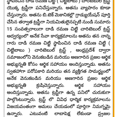
స్థాపించిన దాడి రమణ చిట్టి ( చిట్టిబాబు ) చారిటెబుల్ ట్రస్ట్
యొక్క ట్రస్టీగా పనిచేస్తున్నారు. అతను వ్యాపారం కూడా
చేస్తున్నారు. అతను బి.టెక్ మెకానికల్లొ గ్రాడ్యుయేషన్ పూర్తి
చేసిన తర్వాత ట్రస్టీగా నియమితులైనప్పటి నుండి సుమారు
15 సంవత్సరాలుగా దాడి రమణ చిట్టి చారిటెబుల్ ట్రస్ట్
ఆద్వర్యంలొ అనేక సేవా కార్యక్రమాలను అతను తన నాన్న
గారు దాడి రమణ చిట్టి స్థాపించిన దాడి రమణ చిట్టి (
చిట్టిబాబు ) చారిటెబుల్ ట్రస్ట్ , ఆంధ్రప్రదేశ్ ద్వారా
సమాజంలోని వెనుకబడిన మరియు అణగారిన ప్రజల ఆర్థిక
అభ్యున్నతి కోసం ఆర్థిక సహాయం అందిస్తున్నాడు. అతను
స్వతహాగా పరోపకారి మరియు తన వ్యక్తిగత సామర్థ్యంలో
అనేక వెనుకబడిన మరియు అణగారిన ప్రజల ఆర్థిక
అభ్యున్నతి క్రుషిచెస్తున్నారు. ఆర్థిక సహాయం
అందిస్తున్నాడు. అతను ట్రస్టీగా ఉన్న పనిలో చురుకుగా
పాల్గొంటున్నారు. ట్రస్ట్ లొ వివిధ ధార్మిక కార్యక్రమాలను
విజయవంతంగా అమలు చేయడంలో పూర్తిగా నిమగ్నమై
ఉన్నారు. ఎటువంటి లాబాపెక్ష లేకుండా ప్ర్రజల