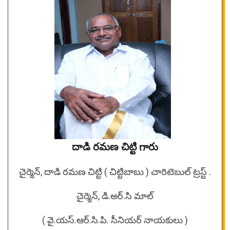
దాడి రమణ చిట్టి గారు
చైర్మెన్, దాడి రమణ చిట్టి ( చిట్టిబాబు ) చారిటెబుల్ ట్రస్ట్ .
చైర్మెన్, డి.అర్.సి మాల్
( వై.యస్.ఆర్.సి.పి. సీనియర్ నాయకులు )