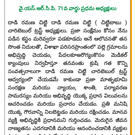
వై.యస్.ఆర్.సి.పి. 71వ వార్డు ప్రధమ అధ్యక్షులు
దాడి రమణ చిట్టి దాడి రమణ చిట్టి ( చిట్టిబాబు )
చారిటెబుల్ ట్రస్ట్ అధ్యక్షులు. ప్రజా సంక్షేమం కోసం నేను
పడిన కస్టం మరెవ్వరూ పడకూడదు అనే ఆలొచనతొ తన
సొంత నిదులతొ, విశాఖా పరిసరప్రాంతంలొ పల్లె గ్రమాలను
అభివ్రుద్ది చెయడం, పేదలకూఅరొగ్యంకొసం మెడికల్
క్యాంపులు నిర్వహిస్తూ తనవంతు క్రుషి గత కొన్ని
సంవత్సరాలుగా దాడి రమణ చిట్టి చారిటెబుల్ ట్రస్ట్
ఆద్వర్యంలొ చేయడమే కాకుండా ప్రజా మాతృభూమి
సంరక్షణ మరియు న్యాయం, శాంతి, పర్యావరణ
సామరస్యం మరియు అభివృద్ధి యొక్క ప్రధాన విలువలను
ఆచరించడం మరియు ప్రచారం చేయడం. ప్రతి మనిషి
యొక్క గౌరవాన్ని నిలబెట్టడం మరియు రక్షించడం. మానవ
వ్యక్తి అభివృద్ధికి ప్రధానమని గుర్తించడం. మెరుగైన జీవన
నాణ్యతను ఎదగడానికి మరియు ఆనందించడానికి వ్యక్తుల